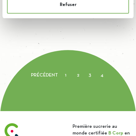
Continuer la lecture +
Refuser
PRÉCÉDENT
1
2
3
4
Première sucrerie au
monde certifiée
B Corp
en