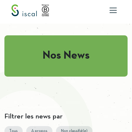
Aller au contenu
Nos News
Filtrer les news par
Tous
A propos
Non classifié(e)