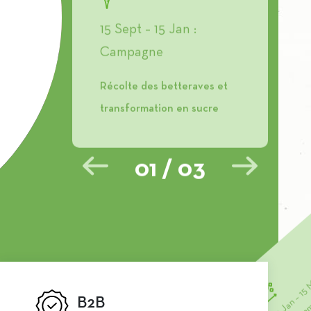
15 Sept – 15 Jan :
Campagne
Récolte des betteraves et
transformation en sucre
01
/
03
15 Jan – 15 
Mini ca
B2B