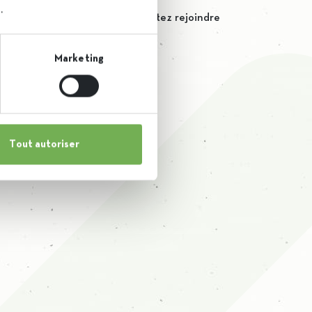
.
st produit par iscal. Vous souhaitez rejoindre
llant chez nous ?
Marketing
llaborateurs !
Tout autoriser