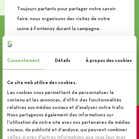
Toujours partants pour partager notre savoir-
faire, nous organisons des visites de notre
usine à Fontenoy durant la campagne.
N’hésitez pas à venir nous rendre visite pour
tout connaître sur notre filière, de la betterave
au sachet de sucre.
Consentement
Détails
À propos des cookies
En savoir plus
Ce site web utilise des cookies.
Les cookies nous permettent de personnaliser le
contenu et les annonces, d'offrir des fonctionnalités
relatives aux médias sociaux et d'analyser notre trafic.
Nous partageons également des informations sur
Visite Virtuelle
l'utilisation de notre site avec nos partenaires de médias
sociaux, de publicité et d'analyse, qui peuvent combiner
celles-ci avec d'autres informations que vous leur avez
Envie d’avoir un aperçu de notre usine de