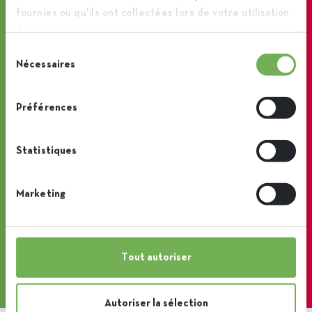
fournies ou qu'ils ont collectées lors de votre utilisation
Fontenoy en levant à peine le petit doigt ?
de leurs services.
C’est possible !
Sélection
Nécessaires
du
A quoi sert cette tour, ce bassin, ce silo ? cette
consentement
visite virtuelle vous permettra de vous y
Préférences
retrouver entre les différents points clés de
notre site.
Statistiques
Lancer la visite
Marketing
Tout autoriser
Autoriser la sélection