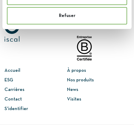
Première sucrerie au
Refuser
monde certifiée
B Corp
en
2024
Accueil
À propos
ESG
Nos produits
Carrières
News
Contact
Visites
S’identifier