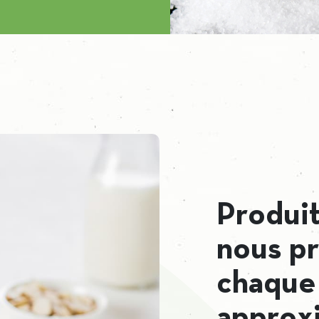
Produit
nous p
chaque
approx