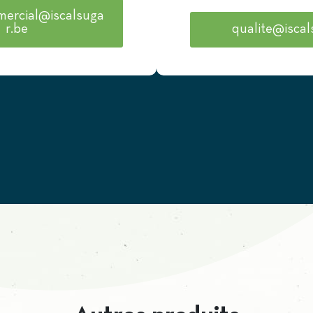
mercial@iscalsuga
r.be
qualite@iscal