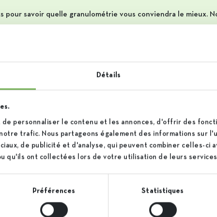
s pour savoir quelle granulométrie vous conviendra le mieux. 
fin que nos clients puissent effectuer des essais dans leur chaî
ses façons. Nos petits formats sont les sacs de 20, 25 et 50kg. L
Détails
s plus gros volumes et les entreprises sachant les accueillir, nou
es.
de personnaliser le contenu et les annonces, d'offrir des foncti
notre trafic. Nous partageons également des informations sur l'ut
iaux, de publicité et d'analyse, qui peuvent combiner celles-ci 
 qu'ils ont collectées lors de votre utilisation de leurs services
Préférences
Statistiques