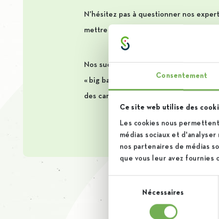
N’hésitez pas à questionner nos expert
mettre des échantillons à disposition a
Nos sucres peuvent être livrés de diver
Consentement
« big bags » d’une tonne. Enfin, pour le
des camions citernes.
Ce site web utilise des cooki
Les cookies nous permettent 
médias sociaux et d'analyser 
nos partenaires de médias soc
que vous leur avez fournies ou
Sélection
Nécessaires
du
consentement