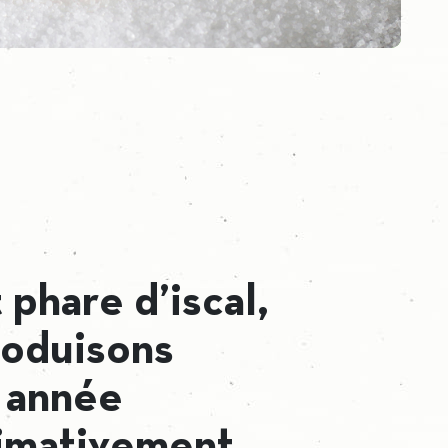
 phare d’iscal,
roduisons
 année
imativement