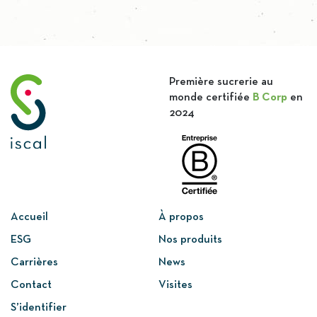
Rien ne se perd, tout se transforme dans notre
processus sucrier. Les pulpes Les pulpes sont
constituées de la chair […]
Première sucrerie au
monde certifiée
B Corp
en
2024
Découvrir
Accueil
À propos
ESG
Nos produits
Carrières
News
Contact
Visites
S’identifier