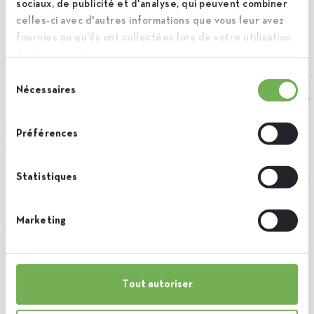
sociaux, de publicité et d'analyse, qui peuvent combiner
celles-ci avec d'autres informations que vous leur avez
fournies ou qu'ils ont collectées lors de votre utilisation
de leurs services.
Sélection
Nécessaires
du
consentement
Préférences
Besoin d’en savoir plus
sur nos produits ?
Statistiques
Consultez notre page de
Marketing
documentation avec
fiches techniques et
certificats.
Tout autoriser