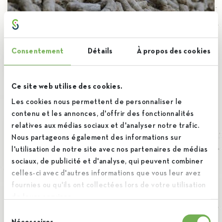
Consentement
Détails
À propos des cookies
Co-produits betteraviers
Rien ne se perd, tout se transforme dans notre
Ce site web utilise des cookies.
Animal
Divers
processus sucrier. Les pulpes Les pulpes sont
Les cookies nous permettent de personnaliser le
contenu et les annonces, d'offrir des fonctionnalités
constituées de la chair […]
relatives aux médias sociaux et d'analyser notre trafic.
Nous partageons également des informations sur
l'utilisation de notre site avec nos partenaires de médias
sociaux, de publicité et d'analyse, qui peuvent combiner
celles-ci avec d'autres informations que vous leur avez
fournies ou qu'ils ont collectées lors de votre utilisation
de leurs services.
Découvrir
Sélection