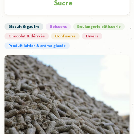
Sucre
Produit phare d’iscal, nous produisons chaque
Biscuit & gaufre
Boissons
Boulangerie pâtisserie
année approximativement 200.000t de sucre
Chocolat & dérivés
Confiserie
Divers
cristal en transformant plus d’un million de
Produit laitier & crème glacée
tonnes de […]
Découvrir