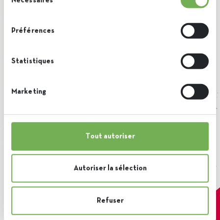
Nécessaires
du
consentement
Préférences
Statistiques
Alldra, tailor-made toppings
Marketing
Branche néerlandaise d’Iscal, Alldra est une
Biscuit & gaufre
Boissons
Boulangerie pâtisserie
entreprise spécialisée dans les décorations
Chocolat & dérivés
Confiserie
Divers
colorées de nombreux desserts et autres
Tout autoriser
Produit laitier & crème glacée
douceurs. Fondée en […]
Autoriser la sélection
Refuser