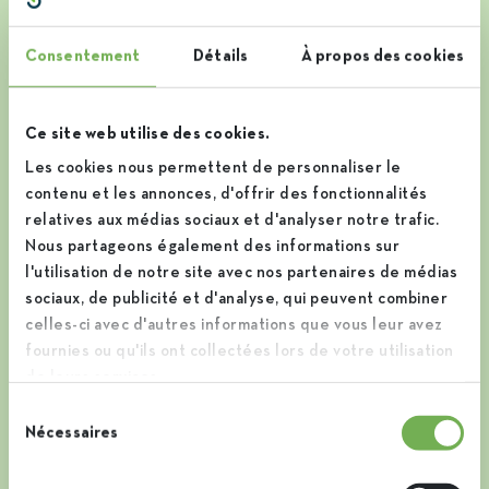
la fondation de la sucrerie de Moerbeke, au nord de Gand.
Au fil des décennies, notre entreprise n’a cessé d’évoluer
Consentement
Détails
À propos des cookies
et de s’étendre, bâtissant les bases de la réalité que nous
connaissons aujourd’hui.
Ce site web utilise des cookies.
Les cookies nous permettent de personnaliser le
contenu et les annonces, d'offrir des fonctionnalités
relatives aux médias sociaux et d'analyser notre trafic.
Nous partageons également des informations sur
l'utilisation de notre site avec nos partenaires de médias
sociaux, de publicité et d'analyse, qui peuvent combiner
celles-ci avec d'autres informations que vous leur avez
fournies ou qu'ils ont collectées lors de votre utilisation
de leurs services.
Sélection
Nécessaires
du
consentement