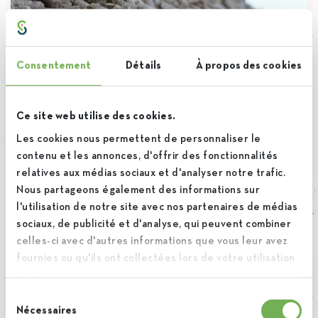
Consentement
Détails
À propos des cookies
Ce site web utilise des cookies.
Les cookies nous permettent de personnaliser le
contenu et les annonces, d'offrir des fonctionnalités
Nevenproducten van bieten
relatives aux médias sociaux et d'analyser notre trafic.
Nous partageons également des informations sur
In het suikerproces gaat niets verloren. Van het
l'utilisation de notre site avec nos partenaires de médias
Animal
Divers
miljoen ton bieten dat bij ons toekomt,
sociaux, de publicité et d'analyse, qui peuvent combiner
celles-ci avec d'autres informations que vous leur avez
recupereren we ook het vruchtvlees […]
fournies ou qu'ils ont collectées lors de votre utilisation
de leurs services.
Sélection
Nécessaires
du