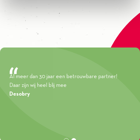
Ontdekken
Al meer dan 30 jaar een betrouwbare partner!
Daar zijn wij heel blij mee
Desobry