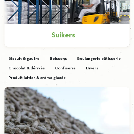
Suikers
Kristalsuiker is het belangrijkste product van
Biscuit & gaufre
Boissons
Boulangerie pâtisserie
Iscal en elk jaar produceren we er ongeveer
Chocolat & dérivés
Confiserie
Divers
200.000 ton van door meer dan […]
Produit laitier & crème glacée
Ontdekken