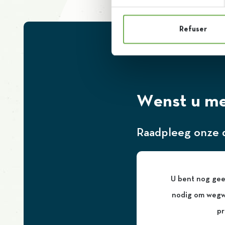
Refuser
Wenst u me
Raadpleeg onze d
U bent nog gee
nodig om wegwi
pr