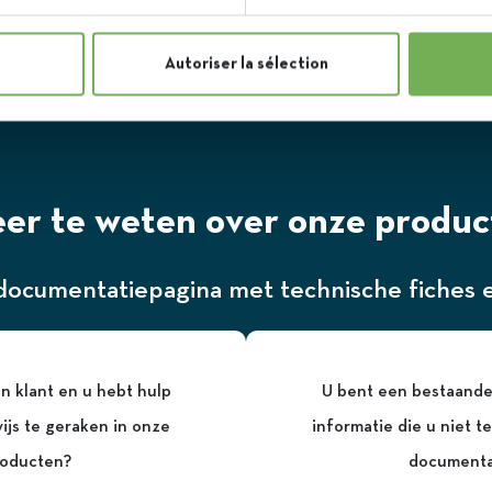
Autoriser la sélection
er te weten over onze produ
ocumentatiepagina met technische fiches en
n klant en u hebt hulp
U bent een bestaande
js te geraken in onze
informatie die u niet t
oducten?
documenta