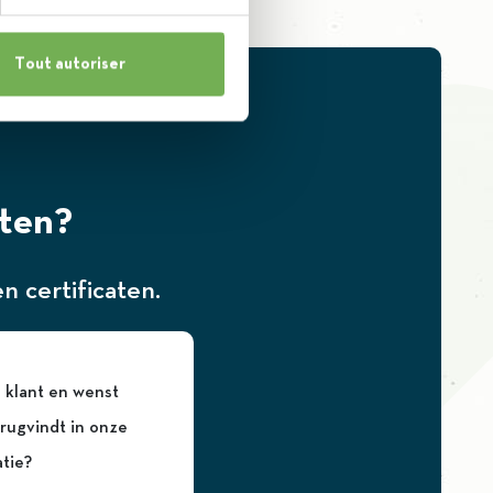
Tout autoriser
cten?
 certificaten.
 klant en wenst
erugvindt in onze
tie?