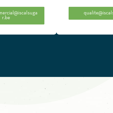
mercial@iscalsuga
qualite@iscal
r.be