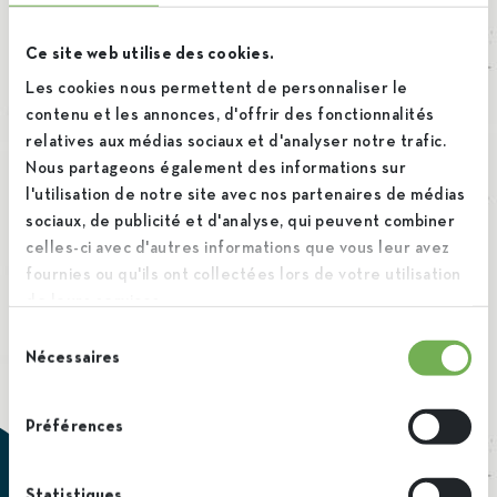
Un moment collectif au
Ce site web utilise des cookies.
cœur de la journée
Les cookies nous permettent de personnaliser le
contenu et les annonces, d'offrir des fonctionnalités
relatives aux médias sociaux et d'analyser notre trafic.
À midi, un barbecue a rassemblé les collaborateurs, offrant
Nous partageons également des informations sur
l’occasion de mélanger les équipes et les différents
l'utilisation de notre site avec nos partenaires de médias
niveaux hiérarchiques, et de prolonger les échanges dans
sociaux, de publicité et d'analyse, qui peuvent combiner
celles-ci avec d'autres informations que vous leur avez
un cadre plus informel. Ce moment a participé à renforcer
fournies ou qu'ils ont collectées lors de votre utilisation
les liens entre collègues, au‑delà des fonctions et des
de leurs services.
services.
Sélection
Nécessaires
du
consentement
Préférences
Statistiques