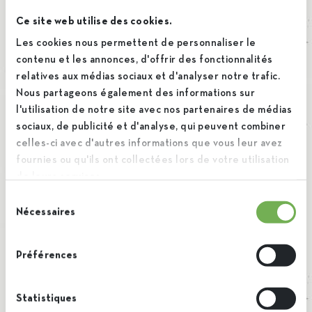
plus difficile.
Ce site web utilise des cookies.
Les cookies nous permettent de personnaliser le
Iscal et l’IRBAB investissent dans la recherche pour
contenu et les annonces, d'offrir des fonctionnalités
remplacer les néonicotinoïdes avec le soutien du Ministre
relatives aux médias sociaux et d'analyser notre trafic.
Nous partageons également des informations sur
Borsus. Nous voulons trouver des manières durables de
l'utilisation de notre site avec nos partenaires de médias
lutter contre les 3 virus principaux agissant contre les
sociaux, de publicité et d'analyse, qui peuvent combiner
betteraves en Belgique.
celles-ci avec d'autres informations que vous leur avez
fournies ou qu'ils ont collectées lors de votre utilisation
de leurs services.
Ronald Demuynck
, Directeur agronome
Sélection
Nécessaires
du
Les sucriers du futur
consentement
Préférences
Faire évoluer une culture d’entreprise n’est pas quelque
chose qui se réalise en quelques mois. Nous travaillons dur
Statistiques