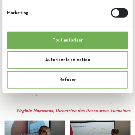
à faire changer les choses en interne afin d’améliorer le
cadre de travail de nos collaborateurs mais aussi pour
Marketing
recruter de nouveaux collègues. Les métiers techniques
souffrent en effet d’une énorme pénurie et il est vital
pour nous de nous rendre aussi attractif que possible en
Tout autoriser
tant qu’employeur.
Autoriser la sélection
Nous voulons faire découvrir les nombreux métiers qu’iscal
Refuser
propose aux jeunes de la région et tenter de susciter des
vocations.
Virginie Naessens
, Directrice des
Ressources Humaines