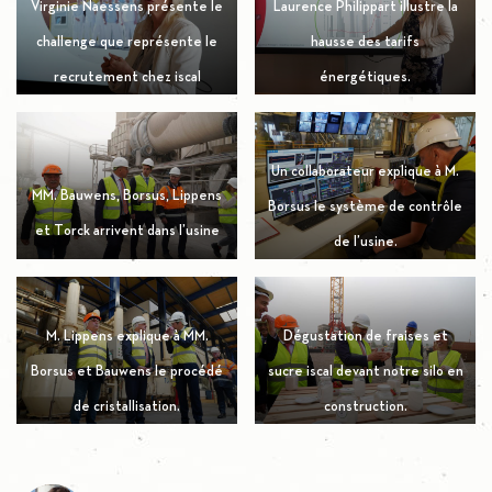
Virginie Naessens présente le
Laurence Philippart illustre la
challenge que représente le
hausse des tarifs
recrutement chez iscal
énergétiques.
Un collaborateur explique à M.
MM. Bauwens, Borsus, Lippens
Borsus le système de contrôle
et Torck arrivent dans l’usine
de l’usine.
M. Lippens explique à MM.
Dégustation de fraises et
Borsus et Bauwens le procédé
sucre iscal devant notre silo en
de cristallisation.
construction.