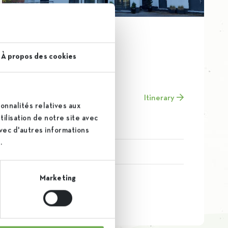
Finasucre
À propos des cookies
Holding company
Rue de la gare 36
Itinerary
onnalités relatives aux
1040 Bruxelles
ilisation de notre site avec
avec d'autres informations
.
info@finasucre.be
+32 (0)2 661 19 11
Marketing