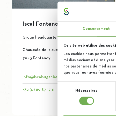
Iscal Fontenoy
Consentement
Group headquarters
Ce site web utilise des cooki
Chaussée de la sucrerie 1
Itinerary
Les cookies nous permettent 
7643 Fontenoy
médias sociaux et d'analyser 
nos partenaires de médias soc
que vous leur avez fournies ou
info@iscalsugar.be
Sélection
+32 (0) 69 87 17 11
Nécessaires
du
consentement