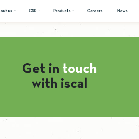
out us
CSR
Products
Careers
News
Get in
touch
with iscal