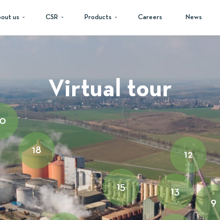
out us
CSR
Products
Careers
News
Virtual tour