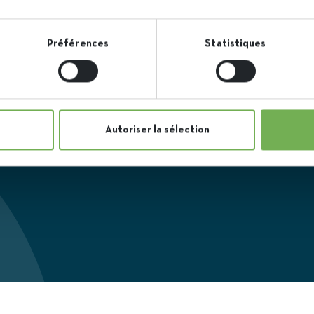
Préférences
Statistiques
 visit us to
about our
visits of our
Autoriser la sélection
g the campaign