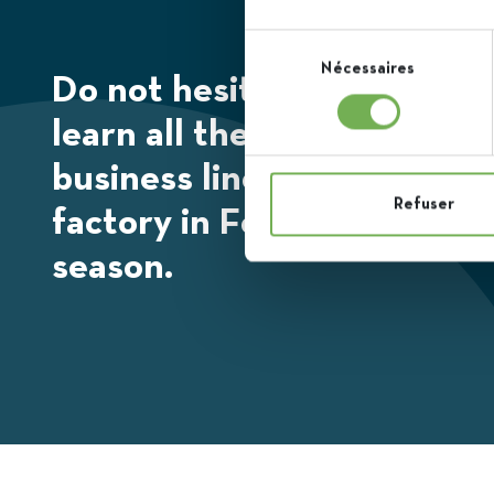
Sélection
Nécessaires
du
Do not hesitate to come and
consentement
learn all there is to know 
business line. We organise 
Refuser
factory in Fontenoy durin
season.