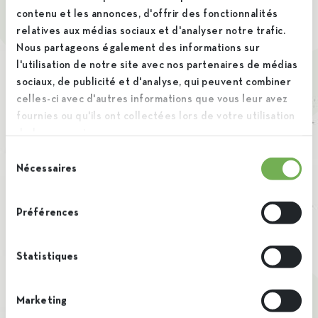
peut-être que cette option s’offrira-t-elle à vous ?
contenu et les annonces, d'offrir des fonctionnalités
relatives aux médias sociaux et d'analyser notre trafic.
Nous partageons également des informations sur
l'utilisation de notre site avec nos partenaires de médias
sociaux, de publicité et d'analyse, qui peuvent combiner
celles-ci avec d'autres informations que vous leur avez
fournies ou qu'ils ont collectées lors de votre utilisation
de leurs services.
Sélection
Nécessaires
du
consentement
Préférences
Vous avez ce qu’il faut pour devenir un
Statistiques
de nos collègues ?
N’hésitez pas à nous contacter
Marketing