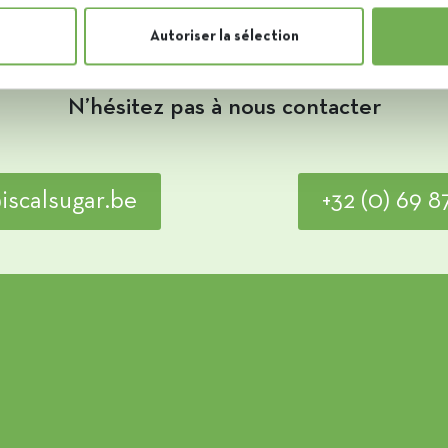
Autoriser la sélection
vez ce qu’il faut pour devenir un de nos coll
N’hésitez pas à nous contacter
iscalsugar.be
+32 (0) 69 87