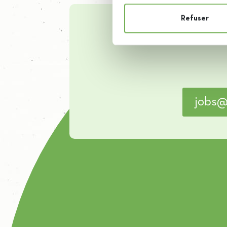
Refuser
Vous a
jobs@