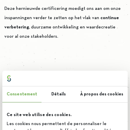
Deze hernieuwde certificering moedigt ons aan om onze
inspanningen verder te zetten op het vlak van
continue
verbetering
, duurzame ontwikkeling en waardecreatie
voor al onze stakeholders.
“
Deze nieuwe erkenning bewijst dat we
op de juiste weg zitten. We mogen hier
Consentement
Détails
À propos des cookies
trots op zijn en dit samen vieren. Het is
het resultaat van een gestructureerde
Ce site web utilise des cookies.
aanpak rond onze strategie,
Les cookies nous permettent de personnaliser le