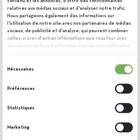
contenu et les annonces, d'offrir des fonctionnalités
betrokkenheid, competenties en
relatives aux médias sociaux et d'analyser notre trafic.
financiële prestaties.
”
Nous partageons également des informations sur
l'utilisation de notre site avec nos partenaires de médias
sociaux, de publicité et d'analyse, qui peuvent combiner
celles-ci avec d'autres informations que vous leur avez
Steven De Cuyper, CEO
fournies ou qu'ils ont collectées lors de votre utilisation
de leurs services.
Sélection
Nécessaires
du
consentement
Meer informatie over het programma
Préférences
Statistiques
By Brieuc
Marketing
administrator