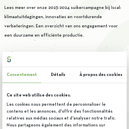
Lees meer over onze 2023-2024 suikercampagne bij Iscal:
klimaatuitdagingen, innovaties en voortdurende
verbeteringen. Een overzicht van ons engagement voor
een duurzame en efficiënte productie.
Plan B(iet) 2.0
Consentement
Détails
À propos des cookies
27 February 2024
By
Brieuc
Ce site web utilise des cookies.
Les cookies nous permettent de personnaliser le
Hoe kan een Belgische boer zijn ecologische voetafdruk
contenu et les annonces, d'offrir des fonctionnalités
verkleinen en toch winstgevend blijven?
relatives aux médias sociaux et d'analyser notre trafic.
Nous partageons également des informations sur