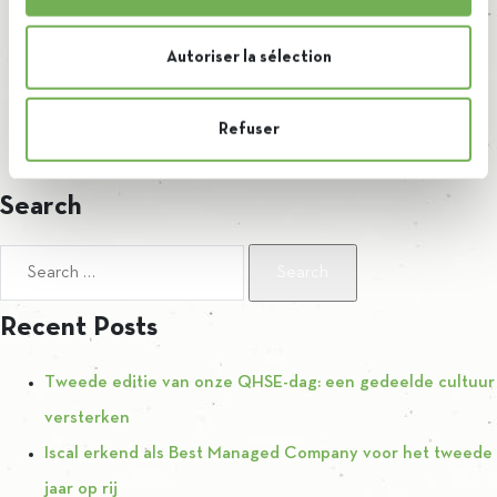
By
Brieuc
Autoriser la sélection
Ce silo de 80.000 tonnes nous permettra de stocker une
quantité maximale de sucre de 126.000 tonnes sur ce site.
Refuser
Search
Search for:
Recent Posts
Tweede editie van onze QHSE-dag: een gedeelde cultuur
versterken
Iscal erkend als Best Managed Company voor het tweede
jaar op rij